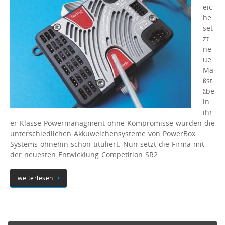
eic
he
set
zt
ne
ue
Ma
ßst
äbe
in
ihr
er Klasse Powermanagment ohne Kompromisse wurden die
unterschiedlichen Akkuweichensysteme von PowerBox
Systems ohnehin schon tituliert. Nun setzt die Firma mit
der neuesten Entwicklung Competition SR2…
weiterlesen