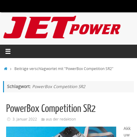
Zum
Inhalt
springen
Start
Beiträge verschlagwortet mit "PowerBox Competition SR2"
Schlagwort:
PowerBox Competition SR2
PowerBox Competition SR2
3. Januar 2022
aus der redaktion
Akk
uw