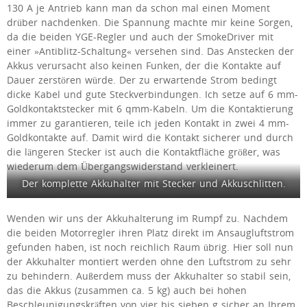
130 A je Antrieb kann man da schon mal einen Moment
drüber nachdenken. Die Spannung machte mir keine Sorgen,
da die beiden YGE-Regler und auch der SmokeDriver mit
einer »Antiblitz-Schaltung« versehen sind. Das Anstecken der
Akkus verursacht also keinen Funken, der die Kontakte auf
Dauer zerstören würde. Der zu erwartende Strom bedingt
dicke Kabel und gute Steckverbindungen. Ich setze auf 6 mm-
Goldkontaktstecker mit 6 qmm-Kabeln. Um die Kontaktierung
immer zu garantieren, teile ich jeden Kontakt in zwei 4 mm-
Goldkontakte auf. Damit wird die Kontakt sicherer und durch
die längeren Stecker ist auch die Kontaktfläche größer, was
wiederum dem Übergangswiderstand verkleinert.
Der komplette Akkuhalter mit Stecker und Akkuschlitten.
Wenden wir uns der Akkuhalterung im Rumpf zu. Nachdem
die beiden Motorregler ihren Platz direkt im Ansaugluftstrom
gefunden haben, ist noch reichlich Raum übrig. Hier soll nun
der Akkuhalter montiert werden ohne den Luftstrom zu sehr
zu behindern. Außerdem muss der Akkuhalter so stabil sein,
das die Akkus (zusammen ca. 5 kg) auch bei hohen
Beschleunigungskräften von vier bis sieben g sicher an Ihrem