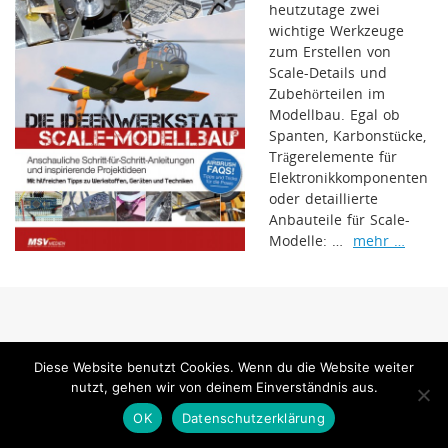
heutzutage zwei
wichtige Werkzeuge
zum Erstellen von
Scale-Details und
Zubehörteilen im
Modellbau. Egal ob
Spanten, Karbonstücke,
Trägerelemente für
Elektronikkomponenten
oder detaillierte
Anbauteile für Scale-
Modelle: …
mehr …
www.jetpower-magazin.com ist ein Internetangebot der MSV Medien Baden-
Diese Website benutzt Cookies. Wenn du die Website weiter
Baden GmbH
nutzt, gehen wir von deinem Einverständnis aus.
MSV Medien
OK
Datenschutzerklärung
Präsentiert von
Tempera
&
WordPress.