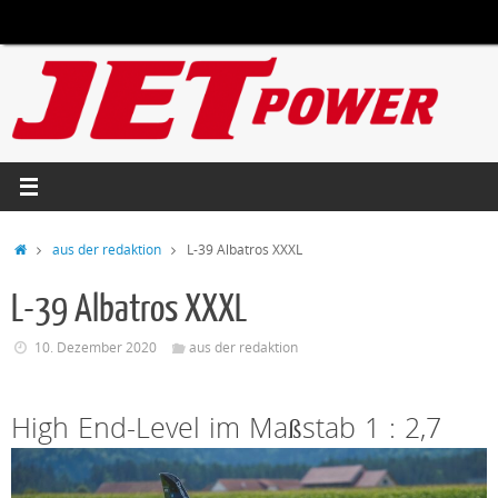
Zum
Inhalt
springen
Start
aus der redaktion
L-39 Albatros XXXL
L-39 Albatros XXXL
10. Dezember 2020
aus der redaktion
High End-Level im Maßstab 1 : 2,7