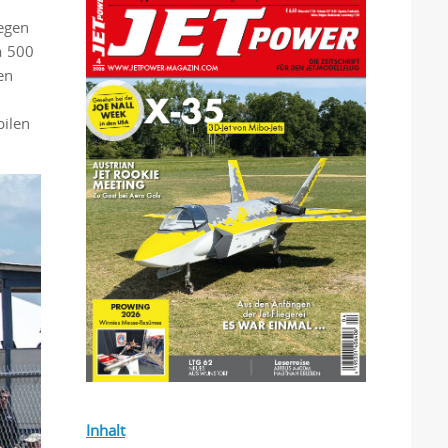
iegen
a 500
en
bilen
Inhalt