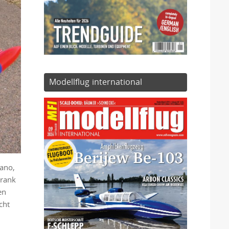
Modellflug international
iano,
Frank
en
cht