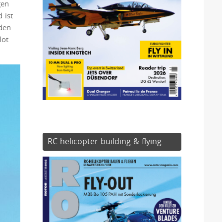
gen
 ist
 den
lot
RC helicopter building & flying