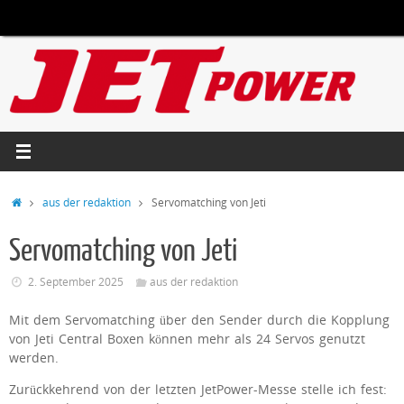
Zum
Inhalt
springen
Start
aus der redaktion
Servomatching von Jeti
Servomatching von Jeti
2. September 2025
aus der redaktion
Mit dem Servomatching über den Sender durch die Kopplung
von Jeti Central Boxen können mehr als 24 Servos genutzt
werden.
Zurückkehrend von der letzten JetPower-Messe stelle ich fest: