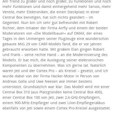
Am Trend zu größer und noch größer, zu Funktionen und noch
mehr Funktionen und damit einhergehend mehr Servos, mehr
Ventile, mehr Elektroniken, die einen Steckplatz in einer
Central Box benötigen, hat sich nichts geändert – im
Gegenteil. Nun bin ich sehr gut befreundet mit Robert
Richter, dem Inhaber der Firma Airfly und einem der beiden
Moderatoren von »Die Modellbauer« auf DMAX, der eines
Tages in den Unmengen seiner Flugzeuge eine wunderschön
gebaute MiG 29 von CARF-Models fand, die er vor Jahren
gebraucht erworben hatte. Mit großem Elan gingen Robert
und Frank – seine rechte Hand – an die Modernisierung des
Modells. Er bat mich, die Auslegung seiner elektronischen
Komponenten zu übernehmen. Was ich gerne tat. Natürlich
waren Jeti und der Cortex Pro – als Kreisel – gesetzt, und ich
wurde dabei von der Firma Hacker-Motor in Person von
Andreas Golla und Uwe Neesen wie immer bestens
unterstützt. Grundsätzlich war klar: Das Modell wird mit einer
Central Box 310 (aus Platzgründen keine Central Box 400),
einer Central Box 100 von Jeti, zwei 2,4-GHz-Empfängern,
einem 900-MHz-Empfänger und zwei LiIon-Empfängerakkus
ebenfalls von Jeti sowie einem Cortex Pro-Kreisel ausgestattet.