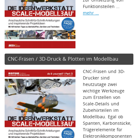
zur Umsetzung von
Funktionsteilen …
mehr …
CNC-Fräsen / 3D-Druck & Plotten im Modellbau
CNC-Fräsen und 3D-
Drucker sind
heutzutage zwei
wichtige Werkzeuge
zum Erstellen von
Scale-Details und
Zubehörteilen im
Modellbau. Egal ob
Spanten, Karbonstücke,
Trägerelemente für
Elektronikkomponenten