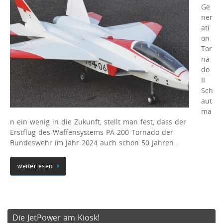
Ge
ner
ati
on
Tor
na
do
II
Sch
aut
ma
n ein wenig in die Zukunft, stellt man fest, dass der
Erstflug des Waffensystems PA 200 Tornado der
Bundeswehr im Jahr 2024 auch schon 50 Jahren…
weiterlesen
Die JetPower am Kiosk!