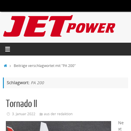
Zum
Inhalt
springen
Start
Beiträge verschlagwortet mit "PA 200"
Schlagwort:
PA 200
Tornado II
3. Januar 2022
aus der redaktion
Ne
xt