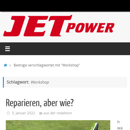
Zum
Inhalt
springen
Start
Beiträge verschlagwortet mit "Workshop"
Schlagwort:
Workshop
Reparieren, aber wie?
3. Januar 2022
aus der redaktion
h
wa