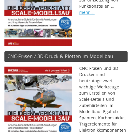
zur Umsetzung von
Funktionsteilen …
mehr …
CNC-Fräsen / 3D-Druck & Plotten im Modellbau
CNC-Fräsen und 3D-
Drucker sind
heutzutage zwei
wichtige Werkzeuge
zum Erstellen von
Scale-Details und
Zubehörteilen im
Modellbau. Egal ob
Spanten, Karbonstücke,
Trägerelemente für
Elektronikkomponenten