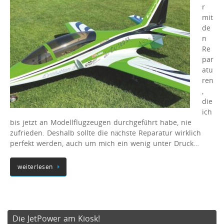
r
mit
de
n
Re
par
atu
ren
,
die
ich
bis jetzt an Modellflugzeugen durchgeführt habe, nie
zufrieden. Deshalb sollte die nächste Reparatur wirklich
perfekt werden, auch um mich ein wenig unter Druck…
weiterlesen
Die JetPower am Kiosk!