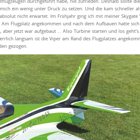
lflugzeugen durchgeführt habe, nie zufrieden. Deshalb sollte die
mich ein wenig unter Druck zu setzen. Und die kam schneller al
solut nicht erwartet. Im Frühjahr ging ich mit meiner Skygate 
ok. Am Flugplatz angekommen und nach dem Aufbauen hatte sich
 aber jetzt war aufgebaut … Also Turbine starten und los geht’s
Herrlich langsam ist die Viper am Rand des Flugplatzes angekom
oden gezogen.