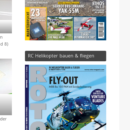
en
d 8)
RC Helikopter bauen & fliegen
oder