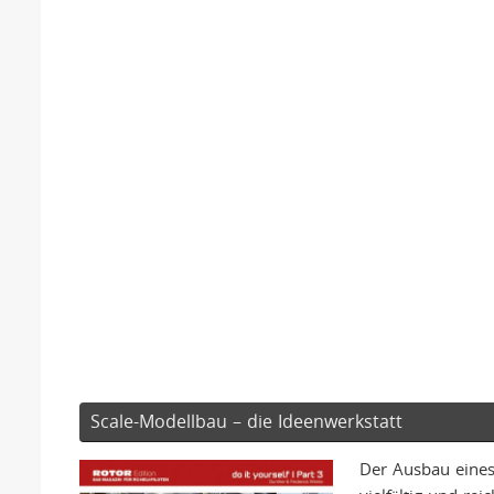
Scale-Modellbau – die Ideenwerkstatt
Der Ausbau eines