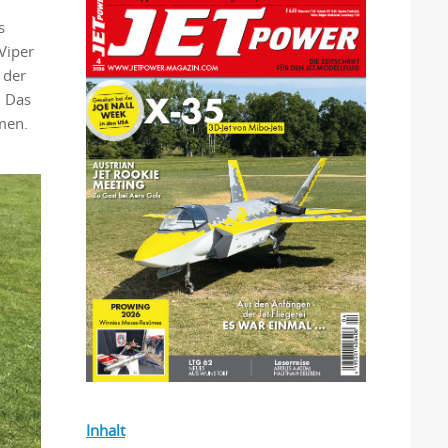
s
Viper
 der
. Das
men.
Inhalt