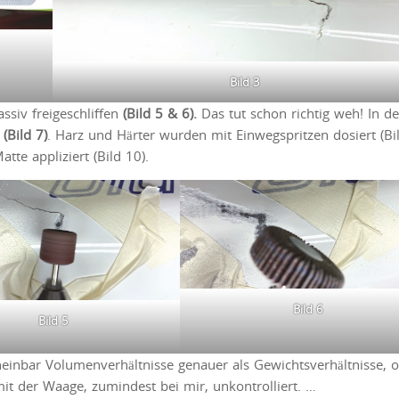
Bild 3
ssiv freigeschliffen
(Bild 5 & 6).
Das tut schon richtig weh! In d
z
(Bild 7)
. Harz und Härter wurden mit Einwegspritzen dosiert (Bil
tte appliziert (Bild 10).
Bild 6
Bild 5
einbar Volumenverhältnisse genauer als Gewichtsverhältnisse, 
it der Waage, zumindest bei mir, unkontrolliert. …