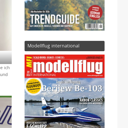
Modellflug international
e ich
 und