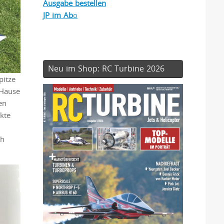
Ausgabe bestellen
JP im Ab
o
Neu im Shop: RC Turbine 2026
pitze
 Hause
en
kte
ch