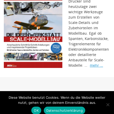
Drucker sind
heutzutage zwei
wichtige Werkzeuge
zum Erstellen von
Scale-Details und
Zubehörteilen im
Modellbau. Egal ob
Spanten, Karbonstücke,
Trägerelemente für
Elektronikkomponenten
oder detaillierte
Anbauteile für Scale-
Modelle: …
mehr …
www.jetpower-magazin.com ist ein Internetangebot der MSV Medien Baden-
Diese Website benutzt Cookies. Wenn du die Website weiter
Baden GmbH
nutzt, gehen wir von deinem Einverständnis aus.
MSV Medien
OK
Datenschutzerklärung
Präsentiert von
Tempera
&
WordPress.