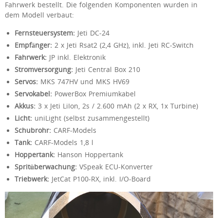
Fahrwerk bestellt. Die folgenden Komponenten wurden in
dem Modell verbaut:
Fernsteuersystem:
Jeti DC-24
Empfänger:
2 x Jeti Rsat2 (2,4 GHz), inkl. Jeti RC-Switch
Fahrwerk:
JP inkl. Elektronik
Stromversorgung:
Jeti Central Box 210
Servos:
MKS 747HV und MKS HV69
Servokabel:
PowerBox Premiumkabel
Akkus:
3 x Jeti LiIon, 2s / 2.600 mAh (2 x RX, 1x Turbine)
Licht:
uniLight (selbst zusammengestellt)
Schubrohr:
CARF-Models
Tank:
CARF-Models 1,8 l
Hoppertank:
Hanson Hoppertank
Spritüberwachung:
VSpeak ECU-Konverter
Triebwerk:
JetCat P100-RX, inkl. I/O-Board