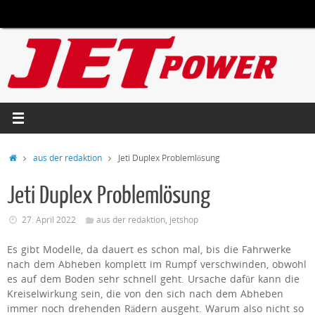
Zum
Inhalt
springen
Start
aus der redaktion
Jeti Duplex Problemlösung
Jeti Duplex Problemlösung
27. April 2022
aus der redaktion
,
jetshop
Es gibt Modelle, da dauert es schon mal, bis die Fahrwerke
nach dem Abheben komplett im Rumpf verschwinden, obwohl
es auf dem Boden sehr schnell geht. Ursache dafür kann die
Kreiselwirkung sein, die von den sich nach dem Abheben
immer noch drehenden Rädern ausgeht. Warum also nicht so