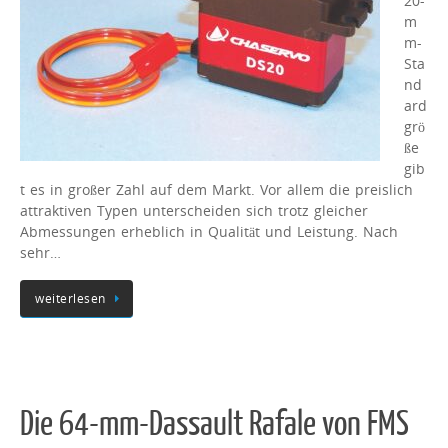
20-
m
m-
Sta
nd
ard
grö
ße
gib
t es in großer Zahl auf dem Markt. Vor allem die preislich
attraktiven Typen unterscheiden sich trotz gleicher
Abmessungen erheblich in Qualität und Leistung. Nach
sehr…
weiterlesen
Die 64-mm-Dassault Rafale von FMS