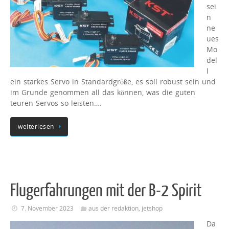
sei
n
ne
ues
Mo
del
l
ein starkes Servo in Standardgröße, es soll robust sein und
im Grunde genommen all das können, was die guten
teuren Servos so leisten….
weiterlesen
Flugerfahrungen mit der B-2 Spirit
7. November 2023
aus der redaktion
,
jetshop
Da