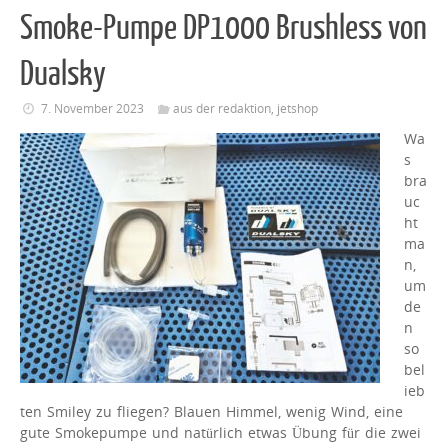
Smoke-Pumpe DP1000 Brushless von
Dualsky
7. November 2023
aus der redaktion
,
jetshop
Wa
s
bra
uc
ht
ma
n,
um
de
n
so
bel
ieb
ten Smiley zu fliegen? Blauen Himmel, wenig Wind, eine
gute Smokepumpe und natürlich etwas Übung für die zwei