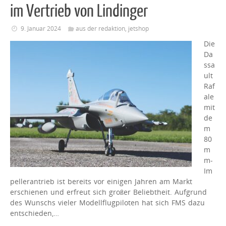
im Vertrieb von Lindinger
9. Januar 2024
aus der redaktion
,
jetshop
Die
Da
ssa
ult
Raf
ale
mit
de
m
80
m
m-
Im
pellerantrieb ist bereits vor einigen Jahren am Markt
erschienen und erfreut sich großer Beliebtheit. Aufgrund
des Wunschs vieler Modellflugpiloten hat sich FMS dazu
entschieden,…