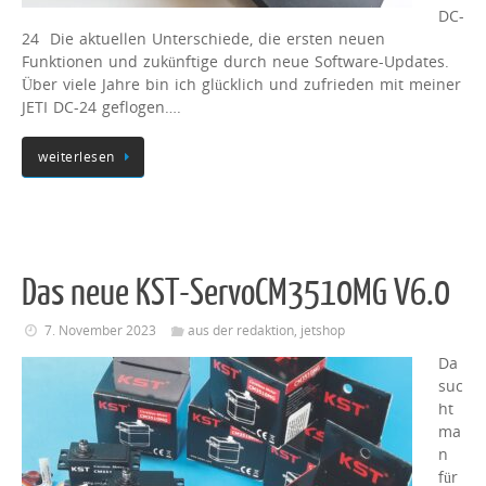
DC-
24 Die aktuellen Unterschiede, die ersten neuen
Funktionen und zukünftige durch neue Software-Updates.
Über viele Jahre bin ich glücklich und zufrieden mit meiner
JETI DC-24 geflogen….
weiterlesen
Das neue KST-ServoCM3510MG V6.0
7. November 2023
aus der redaktion
,
jetshop
Da
suc
ht
ma
n
für