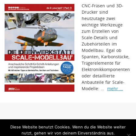
CNC-Fräsen und 3D-
Drucker sind
heutzutage zwei
wichtige Werkzeuge
zum Erstellen von
Scale-Details und
Zubehörteilen im
Modellbau. Egal ob
Spanten, Karbonstücke,
Trägerelemente für
Elektronikkomponenten
oder detaillierte
Anbauteile für Scale-
Modelle: …
mehr …
www.jetpower-magazin.com ist ein Internetangebot der MSV Medien Baden-
Diese Website benutzt Cookies. Wenn du die Website weiter
Baden GmbH
nutzt, gehen wir von deinem Einverständnis aus.
MSV Medien