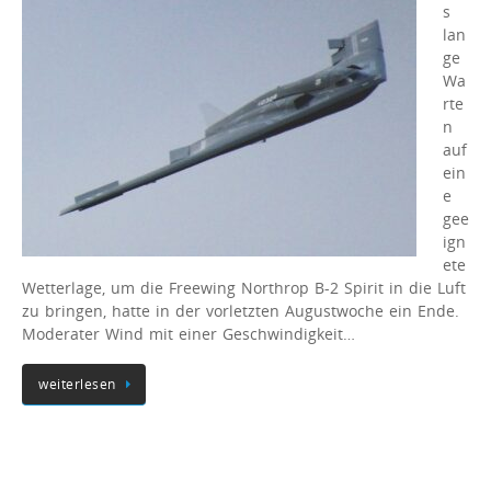
s
lan
ge
Wa
rte
n
auf
ein
e
gee
ign
ete
Wetterlage, um die Freewing Northrop B-2 Spirit in die Luft
zu bringen, hatte in der vorletzten Augustwoche ein Ende.
Moderater Wind mit einer Geschwindigkeit…
weiterlesen