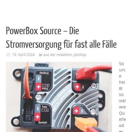
PowerBox Source – Die
Stromversorgung für fast alle Fälle
19. April 2024
aus der redaktion
,
jetshop
So
urc
e
hei
ßt
so
viel
wie
Qu
elle
od
er