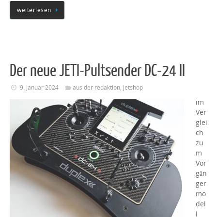
weiterlesen
Der neue JETI-Pultsender DC-24 II
9. Januar 2024
aus der redaktion
,
jetshop
im
Ver
glei
ch
zu
m
Vor
gän
ger
mo
del
l