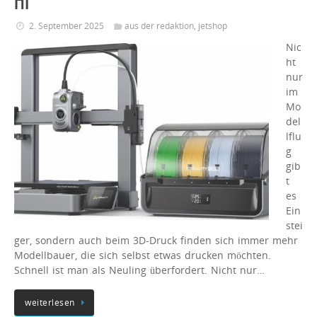
Hi
2. September 2025
aus der redaktion
,
jetshop
Nic
ht
nur
im
Mo
del
lflu
g
gib
t
es
Ein
stei
ger, sondern auch beim 3D-Druck finden sich immer mehr
Modellbauer, die sich selbst etwas drucken möchten.
Schnell ist man als Neuling überfordert. Nicht nur…
weiterlesen