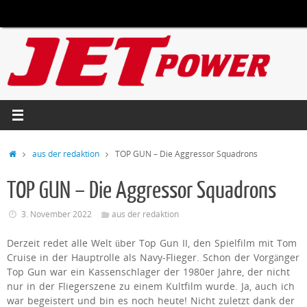
Zum
Inhalt
springen
Start
aus der redaktion
TOP GUN – Die Aggressor Squadrons
TOP GUN – Die Aggressor Squadrons
3. November 2022
aus der redaktion
Derzeit redet alle Welt über Top Gun II, den Spielfilm mit Tom
Cruise in der Hauptrolle als Navy-Flieger. Schon der Vorgänger
Top Gun war ein Kassenschlager der 1980er Jahre, der nicht
nur in der Fliegerszene zu einem Kultfilm wurde. Ja, auch ich
war begeistert und bin es noch heute! Nicht zuletzt dank der