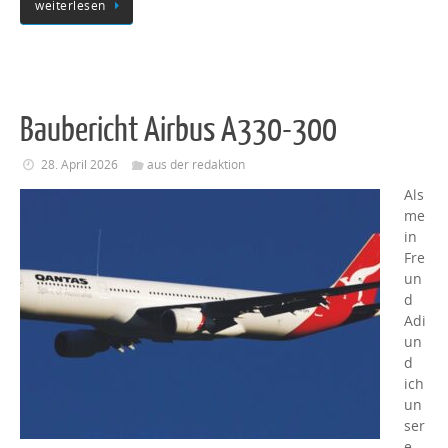
weiterlesen
Baubericht Airbus A330-300
28. April 2026
aus der redaktion
Als
me
in
Fre
un
d
Adi
un
d
ich
un
ser
e