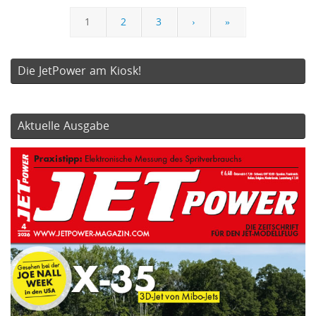
1
2
3
›
»
Die JetPower am Kiosk!
Aktuelle Ausgabe