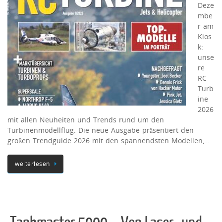
Deze
mbe
r am
Kios
k:
unse
re
RC
Turb
ine
2026
mit allen Neuheiten und Trends rund um den
Turbinenmodellflug. Die neue Ausgabe präsentiert den
großen Trendguide 2026 mit den spannendsten Modellen,…
weiterlesen