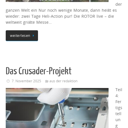
der
ganzen Welt ein Nur noch wenige Monate, dann heißt es
wieder: zwei Tage Heli-Action pur! Die ROTOR live – die
weltweit größte Messe…
weiterlesen
Das Crusader-Projekt
7. November 2025
aus der redaktion
Teil
4:
Fer
tigs
tell
un
g