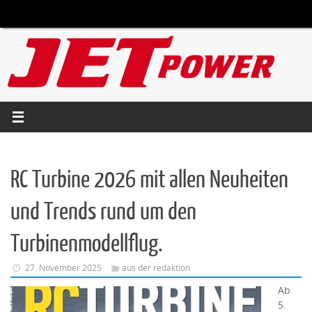
Zum
Inhalt
springen
RC Turbine 2026 mit allen Neuheiten
und Trends rund um den
Turbinenmodellflug.
27. November 2025
aus der redaktion
Ab
5.