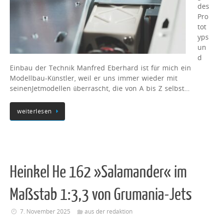
des
Pro
tot
yps
un
d
Einbau der Technik Manfred Eberhard ist für mich ein
Modellbau-Künstler, weil er uns immer wieder mit
seinenJetmodellen überrascht, die von A bis Z selbst…
weiterlesen
Heinkel He 162 »Salamander« im
Maßstab 1:3,3 von Grumania-Jets
7. November 2025
aus der redaktion