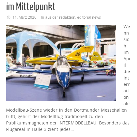
im Mittelpunkt
11. März 2026
aus der redaktion
,
editorial news
We
nn
sic
h
im
Apr
il
die
int
ern
ati
on
ale
Modellbau-Szene wieder in den Dortmunder Messehallen
trifft, gehört der Modellflug traditionell zu den
Publikumsmagneten der INTERMODELLBAU. Besonders das
Flugareal in Halle 3 zieht jedes…