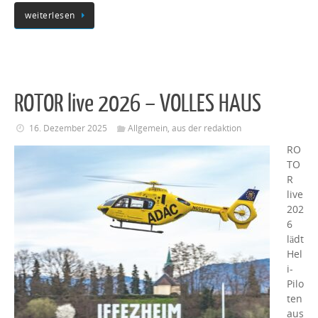
weiterlesen
ROTOR live 2026 – VOLLES HAUS
16. Dezember 2025
Allgemein
,
aus der redaktion
RO
TO
R
live
202
6
lädt
Hel
i-
Pilo
ten
aus