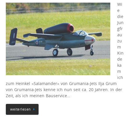
Wi
e
die
Jun
gfr
au
zu
m
Kin
de
ka
m
ich
zum Heinkel »Salamander« von Grumania-Jets Ilja Grum
von Grumania-Jets kenne ich nun seit ca. 20 Jahren. In der
Zeit, als ich meinen Bauservice…
weiterlesen