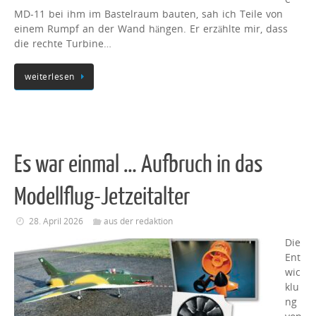
MD-11 bei ihm im Bastelraum bauten, sah ich Teile von
einem Rumpf an der Wand hängen. Er erzählte mir, dass
die rechte Turbine…
weiterlesen
Es war einmal … Aufbruch in das
Modellflug-Jetzeitalter
28. April 2026
aus der redaktion
Die
Ent
wic
klu
ng