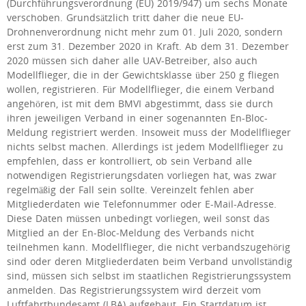
(Durchführungsverordnung (EU) 2019/947) um sechs Monate
verschoben. Grundsätzlich tritt daher die neue EU-
Drohnenverordnung nicht mehr zum 01. Juli 2020, sondern
erst zum 31. Dezember 2020 in Kraft. Ab dem 31. Dezember
2020 müssen sich daher alle UAV-Betreiber, also auch
Modellflieger, die in der Gewichtsklasse über 250 g fliegen
wollen, registrieren. Für Modellflieger, die einem Verband
angehören, ist mit dem BMVI abgestimmt, dass sie durch
ihren jeweiligen Verband in einer sogenannten En-Bloc-
Meldung registriert werden. Insoweit muss der Modellflieger
nichts selbst machen. Allerdings ist jedem Modellflieger zu
empfehlen, dass er kontrolliert, ob sein Verband alle
notwendigen Registrierungsdaten vorliegen hat, was zwar
regelmäßig der Fall sein sollte. Vereinzelt fehlen aber
Mitgliederdaten wie Telefonnummer oder E-Mail-Adresse.
Diese Daten müssen unbedingt vorliegen, weil sonst das
Mitglied an der En-Bloc-Meldung des Verbands nicht
teilnehmen kann. Modellflieger, die nicht verbandszugehörig
sind oder deren Mitgliederdaten beim Verband unvollständig
sind, müssen sich selbst im staatlichen Registrierungssystem
anmelden. Das Registrierungssystem wird derzeit vom
Luftfahrtbundesamt (LBA) aufgebaut. Ein Startdatum ist