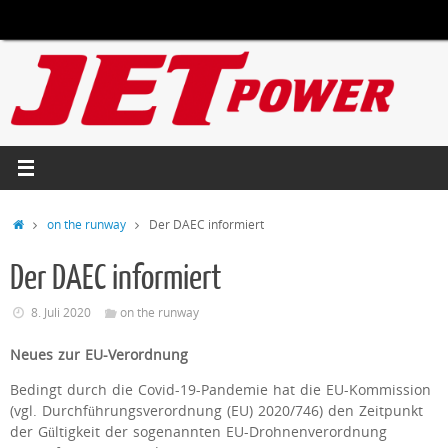
Zum
Inhalt
springen
Start
on the runway
Der DAEC informiert
Der DAEC informiert
8. Juli 2020
on the runway
Neues zur EU-Verordnung
Bedingt durch die Covid-19-Pandemie hat die EU-Kommission
(vgl. Durchführungsverordnung (EU) 2020/746) den Zeitpunkt
der Gültigkeit der sogenannten EU-Drohnenverordnung