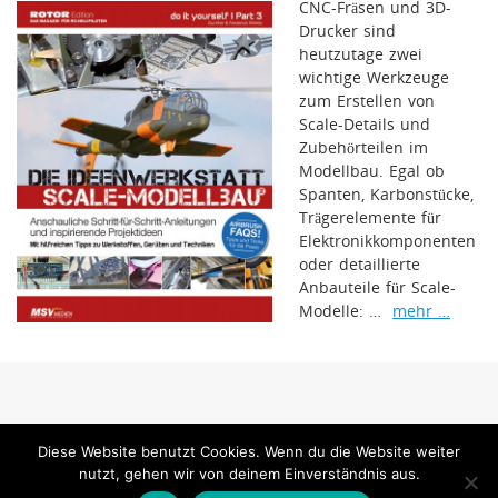
CNC-Fräsen und 3D-
Drucker sind
heutzutage zwei
wichtige Werkzeuge
zum Erstellen von
Scale-Details und
Zubehörteilen im
Modellbau. Egal ob
Spanten, Karbonstücke,
Trägerelemente für
Elektronikkomponenten
oder detaillierte
Anbauteile für Scale-
Modelle: …
mehr …
www.jetpower-magazin.com ist ein Internetangebot der MSV Medien Baden-
Diese Website benutzt Cookies. Wenn du die Website weiter
Baden GmbH
nutzt, gehen wir von deinem Einverständnis aus.
MSV Medien