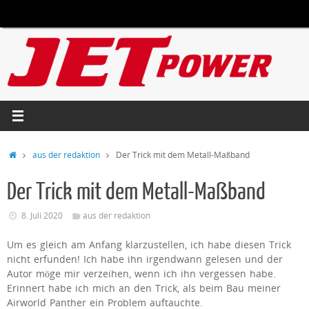
Zum
Inhalt
springen
Start
aus der redaktion
Der Trick mit dem Metall-Maßband
Der Trick mit dem Metall-Maßband
8. Juli 2020
aus der redaktion
Um es gleich am Anfang klarzustellen, ich habe diesen Trick
nicht erfunden! Ich habe ihn irgendwann gelesen und der
Autor möge mir verzeihen, wenn ich ihn vergessen habe.
Erinnert habe ich mich an den Trick, als beim Bau meiner
Airworld Panther ein Problem auftauchte.