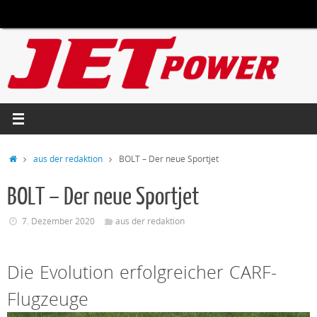
Zum
Inhalt
springen
Start
aus der redaktion
BOLT – Der neue Sportjet
BOLT – Der neue Sportjet
7. Dezember 2020
aus der redaktion
Die Evolution erfolgreicher CARF-
Flugzeuge