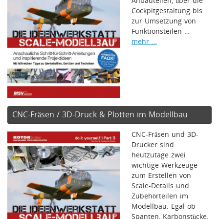
Anbauteilen, über die
Cockpitgestaltung bis
zur Umsetzung von
Funktionsteilen …
mehr …
CNC-Fräsen / 3D-Druck & Plotten im Modellbau
CNC-Fräsen und 3D-
Drucker sind
heutzutage zwei
wichtige Werkzeuge
zum Erstellen von
Scale-Details und
Zubehörteilen im
Modellbau. Egal ob
Spanten, Karbonstücke,