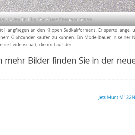
iner U-2 den Titel Top Gun Grand Champion sichern.
t Hangfliegen an den Klippen Südkaliforniens. Er sparte lange, 
 einem Glühzünder kaufen zu können. Ein Modellbauer in seiner 
 eine Leidenschaft, die im Lauf der …
 mehr Bilder finden Sie in der neu
Jets Munt M122