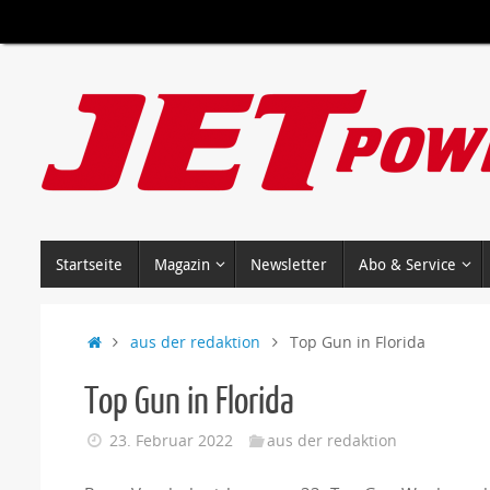
Zum
Inhalt
springen
Zum
Startseite
Magazin
Newsletter
Abo & Service
Inhalt
springen
Start
aus der redaktion
Top Gun in Florida
Top Gun in Florida
23. Februar 2022
aus der redaktion