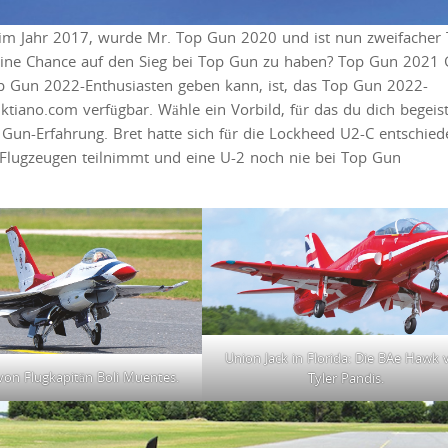
 im Jahr 2017, wurde Mr. Top Gun 2020 und ist nun zweifacher
ne Chance auf den Sieg bei Top Gun zu haben? Top Gun 2021 
op Gun 2022-Enthusiasten geben kann, ist, das Top Gun 2022-
tiano.com verfügbar. Wähle ein Vorbild, für das du dich begeis
 Gun-Erfahrung. Bret hatte sich für die Lockheed U2-C entschied
Flugzeugen teilnimmt und eine U-2 noch nie bei Top Gun
Union Jack in Florida: Die BAe Hawk 
 von Flugkapitän Boli Muentes.
Tyler Pandis.