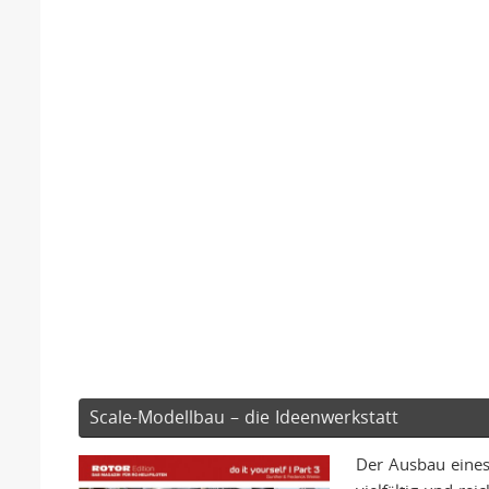
Scale-Modellbau – die Ideenwerkstatt
Der Ausbau eines