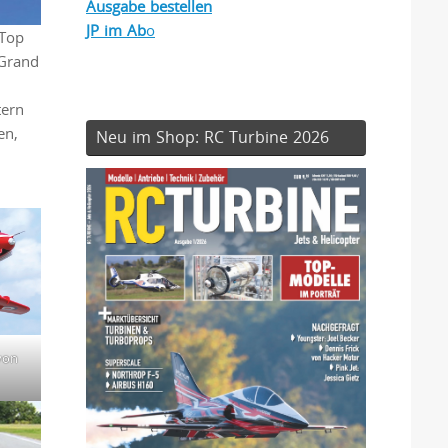
Ausgabe bestellen
JP im Ab
o
 Top
Grand
tern
en,
Neu im Shop: RC Turbine 2026
von