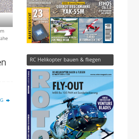
um
Nähe
en
RC Helikopter bauen & fliegen
NG