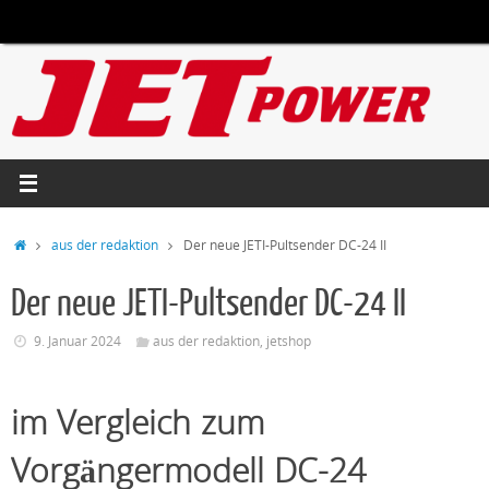
Zum
Inhalt
springen
Start
aus der redaktion
Der neue JETI-Pultsender DC-24 II
Der neue JETI-Pultsender DC-24 II
9. Januar 2024
aus der redaktion
,
jetshop
im Vergleich zum
Vorgängermodell DC-24